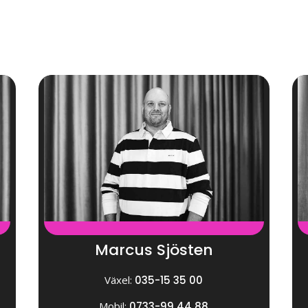
Marcus Sjösten
Växel:
035-15 35 00
Mobil:
0733-99 44 88