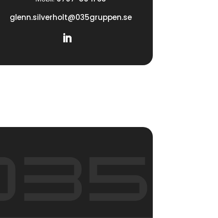
glenn.silverholt@035gruppen.se